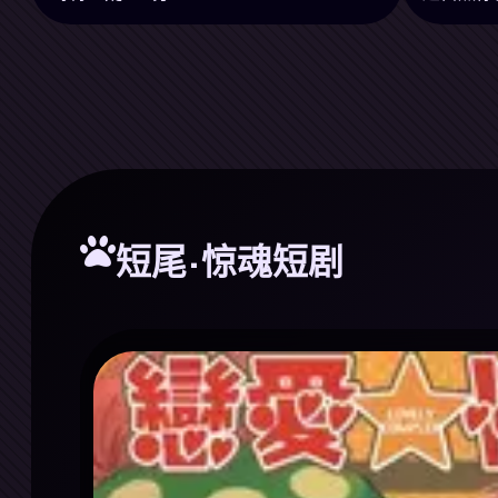
短尾·惊魂短剧