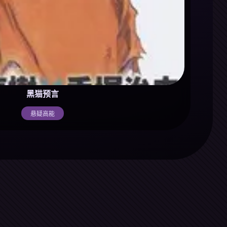
黑猫预言
悬疑高能