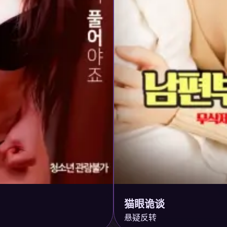
猫眼诡谈
悬疑反转