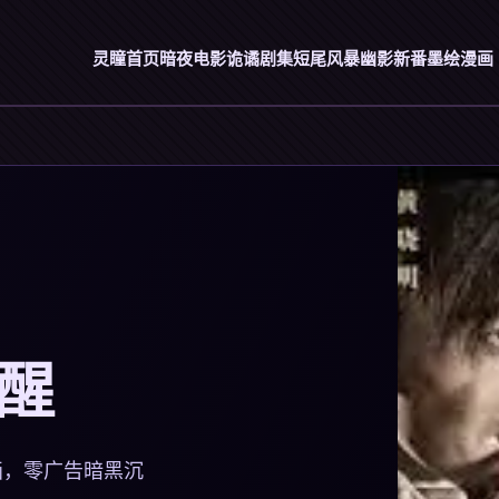
灵瞳首页
暗夜电影
诡谲剧集
短尾风暴
幽影新番
墨绘漫画
觉醒
画，零广告暗黑沉