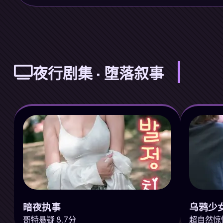
夜行剧集 · 堕落叙事
暗夜执事
乌鸦少
哥特悬疑 8.7分
超自然惊