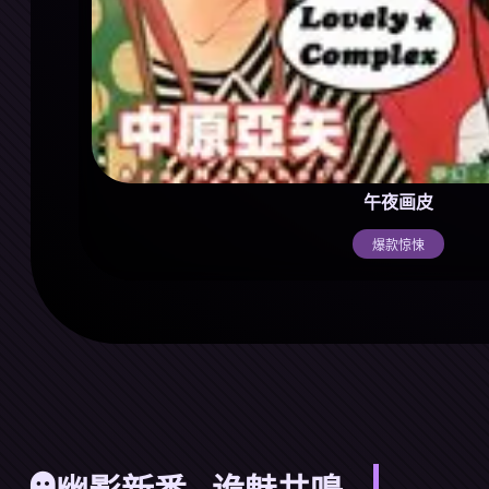
午夜画皮
爆款惊悚