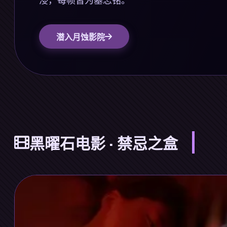
潜入月蚀影院
黑曜石电影 · 禁忌之盒