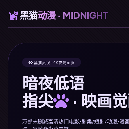
黑猫
动漫 · MIDNIGHT
黑猫灵视 · 4K夜光画质
暗夜低语
指尖
· 映画
万部未删减高清热门电影/剧集/短剧/动漫/漫
浸，每帧皆为墓志铭。