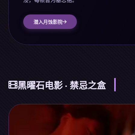
潜入月蚀影院
黑曜石电影 · 禁忌之盒