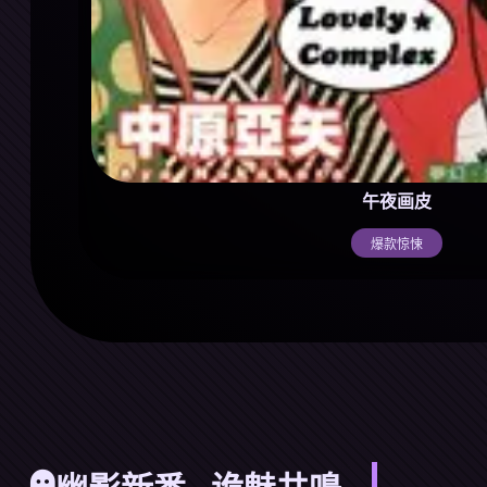
午夜画皮
爆款惊悚