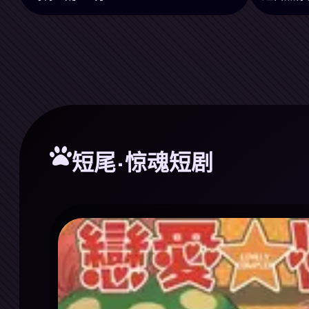
短尾·惊魂短剧