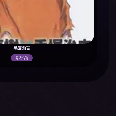
黑猫预言
悬疑高能