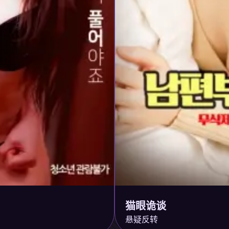
猫眼诡谈
悬疑反转