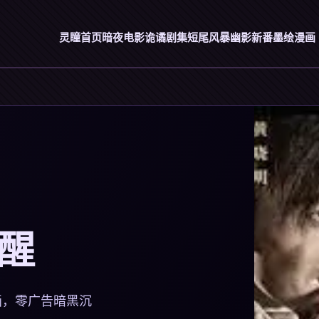
灵瞳首页
暗夜电影
诡谲剧集
短尾风暴
幽影新番
墨绘漫画
觉醒
画，零广告暗黑沉