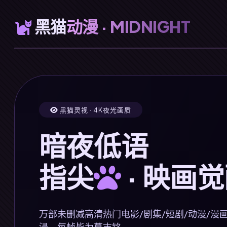
黑猫
动漫 · MIDNIGHT
黑猫灵视 · 4K夜光画质
暗夜低语
指尖
· 映画
万部未删减高清热门电影/剧集/短剧/动漫/漫
浸，每帧皆为墓志铭。