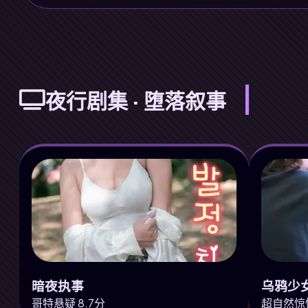
夜行剧集 · 堕落叙事
暗夜执事
乌鸦少
哥特悬疑 8.7分
超自然惊